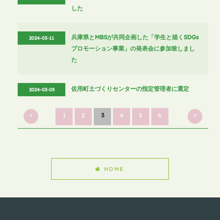
した
兵庫県とMBSが共同企画した「学生と描くSDGs
2024-03-11
プロモーション事業」の発表会に参加致しまし
た
佐用町土づくりセンターの指定管理者に選定
2024-03-05
<
>
1
2
3
4
5
6
HOME