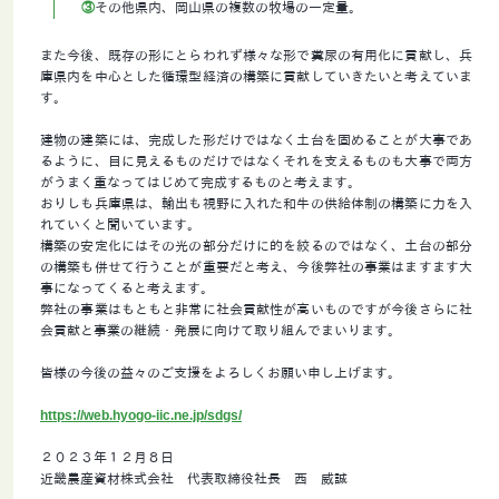
③
その他県内、岡山県の複数の牧場の一定量。
また今後、既存の形にとらわれず様々な形で糞尿の有用化に貢献し、兵
庫県内を中心とした循環型経済の構築に貢献していきたいと考えていま
す。
建物の建築には、完成した形だけではなく土台を固めることが大事であ
るように、目に見えるものだけではなくそれを支えるものも大事で両方
がうまく重なってはじめて完成するものと考えます。
おりしも兵庫県は、輸出も視野に入れた和牛の供給体制の構築に力を入
れていくと聞いています。
構築の安定化にはその光の部分だけに的を絞るのではなく、土台の部分
の構築も併せて行うことが重要だと考え、今後弊社の事業はますます大
事になってくると考えます。
弊社の事業はもともと非常に社会貢献性が高いものですが今後さらに社
会貢献と事業の継続・発展に向けて取り組んでまいります。
皆様の今後の益々のご支援をよろしくお願い申し上げます。
https://web.hyogo-iic.ne.jp/sdgs/
２０２３年１２月８日
近畿農産資材株式会社 代表取締役社長 西 威誠