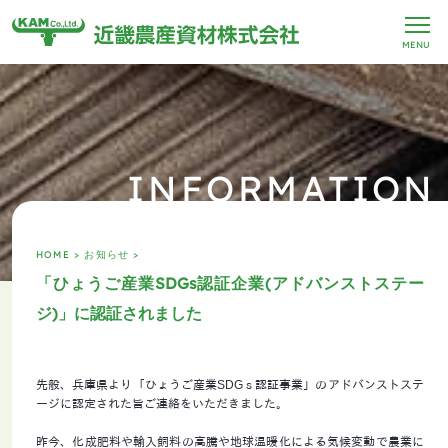
MENU
INFORMATION
HOME >
お知らせ >
「ひょうご産業SDGs認証企業(アドバンストステー
ジ)」に認証されました
先般、兵庫県より「ひょうご産業SDGｓ認証事業」のアドバンストステ
ージに認定された旨ご連絡をいただきました。
昨今、化成肥料や輸入飼料の高騰や地球温暖化による気候変動で農業に