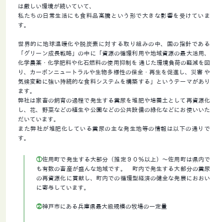
は厳しい環境が続いていて、
私たちの日常生活にも食料品高騰という形で大きな影響を受けていま
す。
世界的に地球温暖化や脱炭素に対する取り組みの中、国の指針である
「グリーン成長戦略」の中に「資源の循環利用や地域資源の最大活用、
化学農薬・化学肥料や化石燃料の使用抑制を 通じた環境負荷の軽減を図
り、カーボンニュートラルや生物多様性の保全・再生を促進し、災害 や
気候変動に強い持続的な食料システムを構築する」というテーマがあり
ます。
弊社は家畜の飼育の過程で発生する糞尿を堆肥や培養土として再資源化
し、花、野菜などの植生や公園などの公共設備の緑化などにお使いいた
だいています。
また弊社が堆肥化している糞尿の主な発生地等の情報は以下の通りで
す。
①
佐用町で発生する大部分（推定９０％以上）～佐用町は県内で
も有数の畜産が盛んな地域です。
町内で発生する大部分の糞尿
の再資源化に貢献し、町内での循環型経済の健全な発展におおい
に寄与しています。
②
神戸市にある兵庫県最大級規模の牧場の一定量