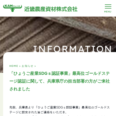
MENU
INFORMATION
HOME >
お知らせ >
「ひょうご産業SDGｓ認証事業」最高位ゴールドステ
ージ認証に関して、兵庫県庁の担当部署の方がご来社
されました
先般、兵庫県より「ひょうご産業SDGｓ認証事業」最高位のゴールドス
テージに認定された旨ご連絡をいただき、