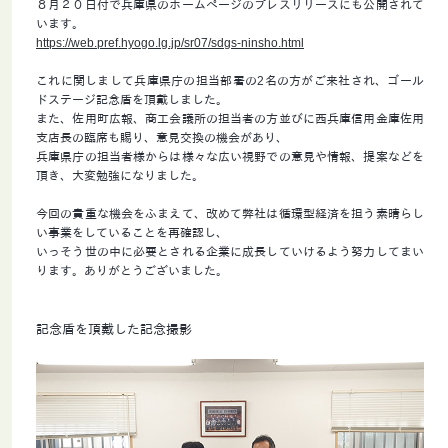
８月２０日付で兵庫県のホームページのプレスリリースにも公開されて
います。
https://web.pref.hyogo.lg.jp/sr07/sdgs-ninsho.html
これに関しまして兵庫県庁の担当部署の2名の方がご来社され、ゴール
ドステージ記念盾を頂戴しました。
また、佐用町広報、商工会議所の担当者の方並びに西兵庫信用金庫佐用
支店長の臨席も賜り、意見交換の機会があり、
兵庫県庁の担当者様からは様々な広い視野での意見や情報、提案などを
頂き、大変勉強になりました。
今回の貴重な機会をふまえて、改めて弊社は循環型経済を担う素晴らし
い事業をしていることを再確認し、
いっそう世の中に必要とされる企業に成長していけるよう努力してまい
ります。ありがとうございました。
記念盾を頂戴した記念撮影