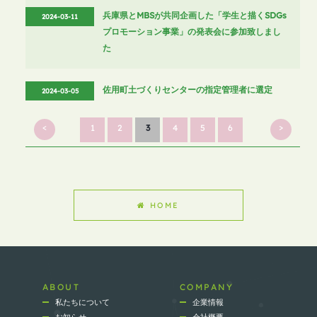
兵庫県とMBSが共同企画した「学生と描くSDGs
2024-03-11
プロモーション事業」の発表会に参加致しまし
た
佐用町土づくりセンターの指定管理者に選定
2024-03-05
<
>
1
2
3
4
5
6
HOME
ABOUT
COMPANY
私たちについて
企業情報
お知らせ
会社概要