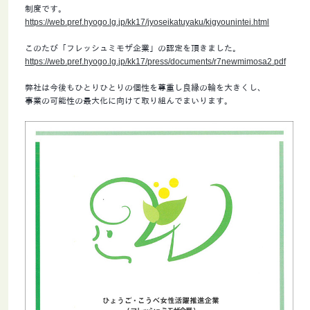
制度です。
https://web.pref.hyogo.lg.jp/kk17/jyoseikatuyaku/kigyounintei.html
このたび「フレッシュミモザ企業」の認定を頂きました。
https://web.pref.hyogo.lg.jp/kk17/press/documents/r7newmimosa2.pdf
弊社は今後もひとりひとりの個性を尊重し良縁の輪を大きくし、
事業の可能性の最大化に向けて取り組んでまいります。